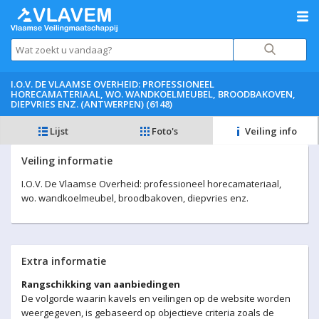
I.O.V. DE VLAAMSE OVERHEID: PROFESSIONEEL
HORECAMATERIAAL, WO. WANDKOELMEUBEL, BROODBAKOVEN,
DIEPVRIES ENZ. (ANTWERPEN) (6148)
Lijst
Foto's
Veiling info
Veiling informatie
I.O.V. De Vlaamse Overheid: professioneel horecamateriaal,
wo. wandkoelmeubel, broodbakoven, diepvries enz.
Extra informatie
Rangschikking van aanbiedingen
De volgorde waarin kavels en veilingen op de website worden
weergegeven, is gebaseerd op objectieve criteria zoals de