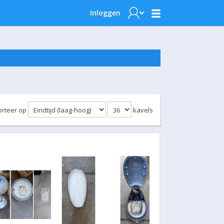
Inloggen
orteer op
kavels