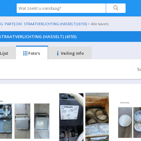
: PARTIJ DIV. STRAATVERLICHTING (HASSELT) (6155)
> Alle kavels
. STRAATVERLICHTING (HASSELT) (6155)
Lijst
Foto's
Veiling info
S