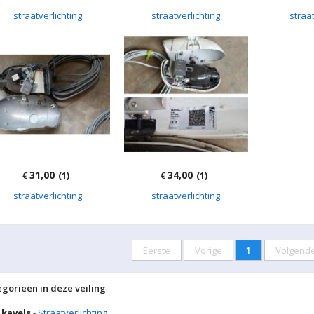
straatverlichting
straatverlichting
straat
31,00
34,00
€
(1)
€
(1)
straatverlichting
straatverlichting
Eerste
Vorige
1
Volgend
egorieën in deze veiling
 kavels
-
Straatverlichting