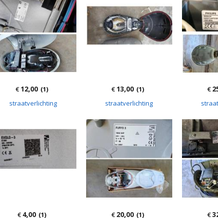
12,00
13,00
2
€
(1)
€
(1)
€
straatverlichting
straatverlichting
straat
4,00
20,00
3
€
(1)
€
(1)
€