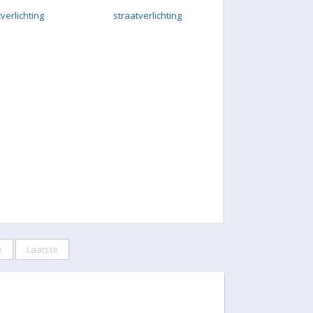
verlichting
straatverlichting
e
Laatste