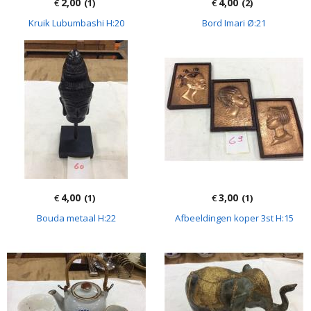
2,00
4,00
€
(1)
€
(2)
Kruik Lubumbashi H:20
Bord Imari Ø:21
4,00
3,00
€
(1)
€
(1)
Bouda metaal H:22
Afbeeldingen koper 3st H:15