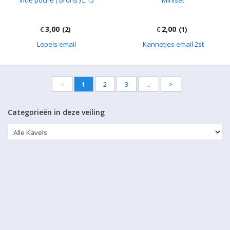
1,00
2,00
€
(1)
€
(1)
Metalen spaarpot beer
Houten eend H:16