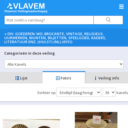
«
DIV. GOEDEREN: WO. BROCANTE, VINTAGE, RELIGIEUS,
UURWERKEN, MUNTEN, BILJETTEN, SPEELGOED, KADERS,
LITERATUUR ENZ. (HULST) (NL) (6151)
Categorieën in deze veiling
Lijst
Foto's
Veiling info
Sorteer op
kavels