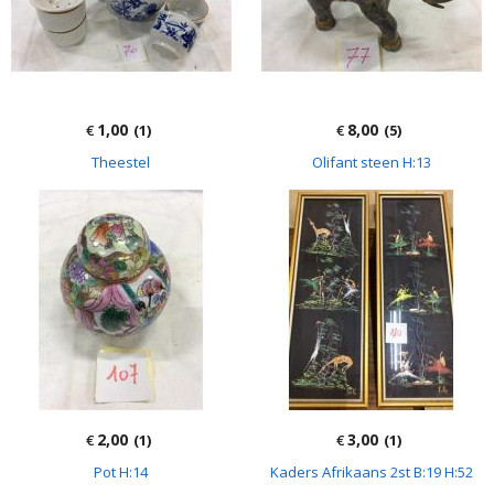
1,00
8,00
€
(1)
€
(5)
Theestel
Olifant steen H:13
2,00
3,00
€
(1)
€
(1)
Pot H:14
Kaders Afrikaans 2st B:19 H:52