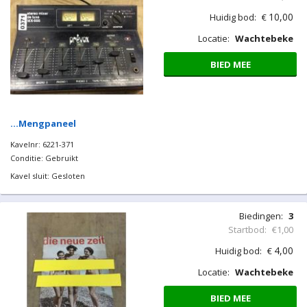
10,00
Huidig bod:
€
Locatie:
Wachtebeke
BIED MEE
…Mengpaneel
Kavelnr: 6221-371
Conditie: Gebruikt
Kavel sluit: Gesloten
Biedingen:
3
Startbod:
€1,00
4,00
Huidig bod:
€
Locatie:
Wachtebeke
BIED MEE