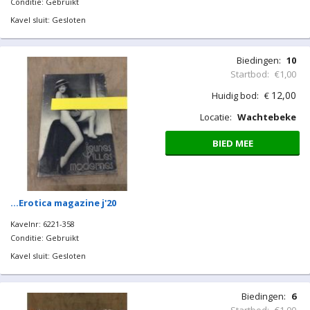
BIED MEE
…Ring
Kavelnr: 6221-410
Conditie: Gebruikt
Kavel sluit: Gesloten
Biedingen:
10
Startbod:
€1,00
12,00
Huidig bod:
€
Locatie:
Wachtebeke
BIED MEE