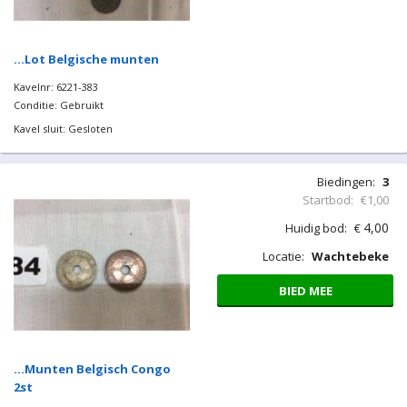
…Lot Franse munten
Kavelnr: 6221-382
Conditie: Gebruikt
Kavel sluit: Gesloten
Biedingen:
3
Startbod:
€1,00
4,00
Huidig bod:
€
Locatie:
Wachtebeke
BIED MEE
…Lot Belgische munten
Kavelnr: 6221-383
Conditie: Gebruikt