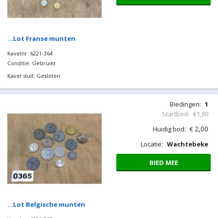
Biedingen:
1
Startbod:
€1,00
2,00
Huidig bod:
€
Locatie:
Wachtebeke
BIED MEE
…Lot Franse munten
Kavelnr: 6221-364
Conditie: Gebruikt
Kavel sluit: Gesloten
Biedingen:
1
Startbod:
€1,00
2,00
Huidig bod:
€