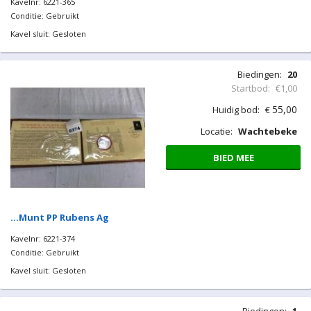
Locatie:
Wachtebeke
BIED MEE
…Lot Belgische munten
Kavelnr: 6221-365
Conditie: Gebruikt
Kavel sluit: Gesloten
Biedingen:
20
Startbod:
€1,00
55,00
Huidig bod:
€
Locatie:
Wachtebeke
BIED MEE