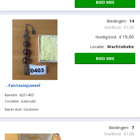
BIED MEE
…Groene hanger edelsteen
Kavelnr: 6221-401
Conditie: Gebruikt
Kavel sluit: Gesloten
Biedingen:
14
Startbod:
€1,00
19,00
Huidig bod:
€
Locatie:
Wachtebeke
BIED MEE
…Fantasiejuweel