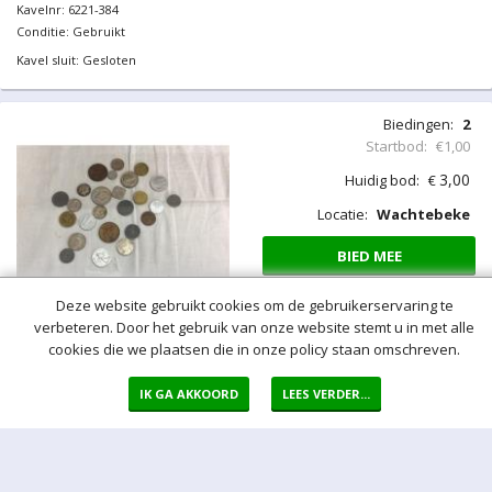
Kavel sluit: Gesloten
Biedingen:
3
Startbod:
€1,00
4,00
Huidig bod:
€
Locatie:
Wachtebeke
BIED MEE
Deze website gebruikt cookies om de gebruikerservaring te
…Munten Belgisch Congo
verbeteren. Door het gebruik van onze website stemt u in met alle
2st
cookies die we plaatsen die in onze policy staan omschreven.
Kavelnr: 6221-384
Conditie: Gebruikt
IK GA AKKOORD
LEES VERDER...
Kavel sluit: Gesloten
Biedingen:
2