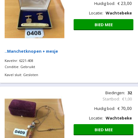
Kavelnr: 6221-403
Conditie: Gebruikt
Kavel sluit: Gesloten
Biedingen:
7
Startbod:
€1,00
23,00
Huidig bod:
€
Locatie:
Wachtebeke
BIED MEE
..Manchetknopen + mesje
Kavelnr: 6221-408
Conditie: Gebruikt
Kavel sluit: Gesloten