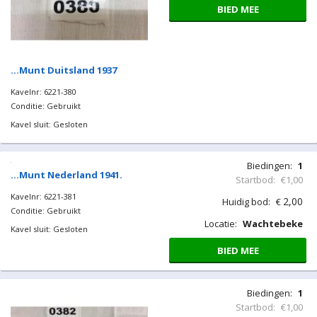
Biedingen:
8
Startbod:
€1,00
9,00
Huidig bod:
€
Locatie:
Wachtebeke
BIED MEE
…Munt Duitsland 1937
Kavelnr: 6221-380
Conditie: Gebruikt
Kavel sluit: Gesloten
Biedingen:
1
Startbod:
€1,00
2,00
Huidig bod:
€