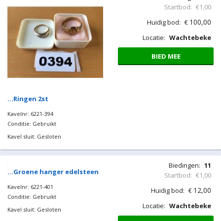
Startbod:
€1,00
100,00
Huidig bod:
€
Locatie:
Wachtebeke
BIED MEE
…Ringen 2st
Kavelnr: 6221-394
Conditie: Gebruikt
Kavel sluit: Gesloten
Biedingen:
11
Startbod:
€1,00
12,00
Huidig bod:
€
Locatie:
Wachtebeke