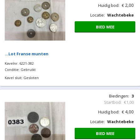
Locatie:
Wachtebeke
BIED MEE
…Munt Nederland 1941.
Kavelnr: 6221-381
Conditie: Gebruikt
Kavel sluit: Gesloten
Biedingen:
1
Startbod:
€1,00
2,00
Huidig bod:
€
Locatie:
Wachtebeke
BIED MEE