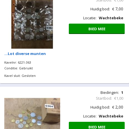
…Erotica magazine j'20
Kavelnr: 6221-358
Conditie: Gebruikt
Kavel sluit: Gesloten
Biedingen:
6
Startbod:
€1,00
7,00
Huidig bod:
€
Locatie:
Wachtebeke
BIED MEE
…Lot diverse munten
Kavelnr: 6221-363
Conditie: Gebruikt
Kavel sluit: Gesloten