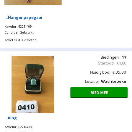
Biedingen:
32
Startbod:
€1,00
70,00
Huidig bod:
€
Locatie:
Wachtebeke
BIED MEE
…Hanger papegaai
Kavelnr: 6221-409
Conditie: Gebruikt
Kavel sluit: Gesloten
Biedingen:
17
Startbod:
€1,00
35,00
Huidig bod:
€
Locatie:
Wachtebeke