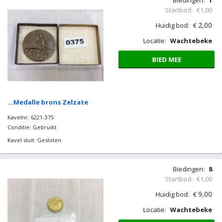
…Munt PP Rubens Ag
Kavelnr: 6221-374
Conditie: Gebruikt
Kavel sluit: Gesloten
Biedingen:
1
Startbod:
€1,00
2,00
Huidig bod:
€
Locatie:
Wachtebeke
BIED MEE
…Medalle brons Zelzate
Kavelnr: 6221-375
Conditie: Gebruikt
Kavel sluit: Gesloten