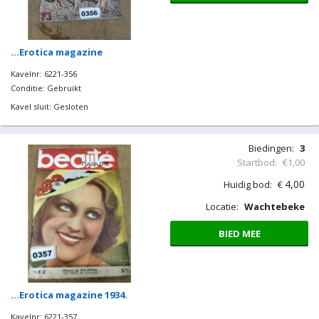
…Erotica magazine
Kavelnr: 6221-356
Conditie: Gebruikt
Kavel sluit: Gesloten
Biedingen:
3
Startbod:
€1,00
4,00
Huidig bod:
€
Locatie:
Wachtebeke
BIED MEE
…Erotica magazine 1934.
Kavelnr: 6221-357