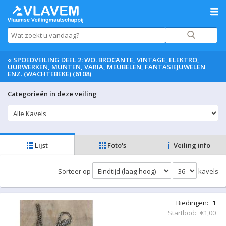
«
SPOEDVEILING DEEL 2: WO. BROCANTE, VINTAGE, ELEKTRO,
UURWERKEN, MUNTEN, VARIA, MEUBELEN, FANTASIEJUWELEN
ENZ. (WACHTEBEKE) (6108)
Categorieën in deze veiling
Lijst
Foto's
Veiling info
Sorteer op
kavels
Biedingen:
1
Startbod:
€1,00