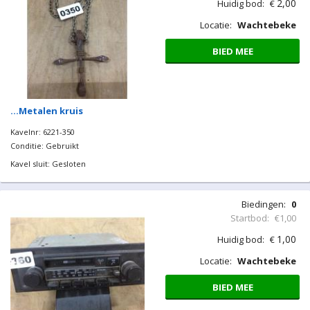
2,00
Huidig bod:
€
Locatie:
Wachtebeke
BIED MEE
…Metalen kruis
Kavelnr: 6221-350
Conditie: Gebruikt
Kavel sluit: Gesloten
Biedingen:
0
Startbod:
€1,00
1,00
Huidig bod:
€
Locatie:
Wachtebeke
BIED MEE