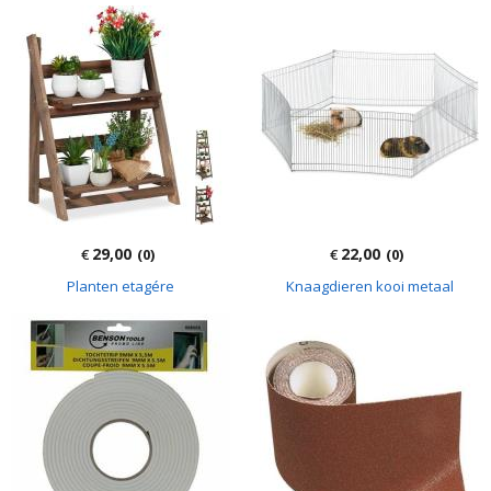
29,00
22,00
€
(0)
€
(0)
Planten etagére
Knaagdieren kooi metaal