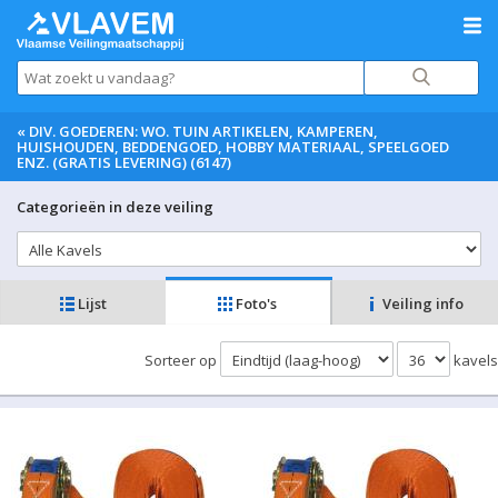
«
DIV. GOEDEREN: WO. TUIN ARTIKELEN, KAMPEREN,
HUISHOUDEN, BEDDENGOED, HOBBY MATERIAAL, SPEELGOED
ENZ. (GRATIS LEVERING) (6147)
Categorieën in deze veiling
Lijst
Foto's
Veiling info
Sorteer op
kavels