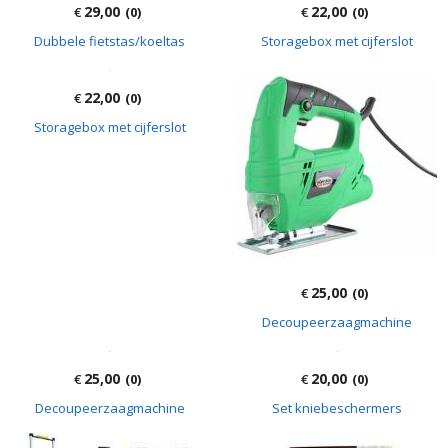
29,00
22,00
€
(0)
€
(0)
Dubbele fietstas/koeltas
Storagebox met cijferslot
22,00
€
(0)
Storagebox met cijferslot
25,00
€
(0)
Decoupeerzaagmachine
25,00
20,00
€
(0)
€
(0)
Decoupeerzaagmachine
Set kniebeschermers