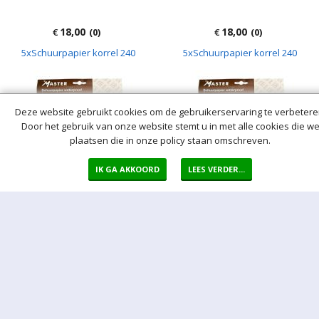
18,00
18,00
€
(0)
€
(0)
5xSchuurpapier korrel 240
5xSchuurpapier korrel 240
Deze website gebruikt cookies om de gebruikerservaring te verbetere
Door het gebruik van onze website stemt u in met alle cookies die w
plaatsen die in onze policy staan omschreven.
IK GA AKKOORD
LEES VERDER...
18,00
18,00
€
(0)
€
(0)
5xSchuurpapier korrel 180
5xSchuurpapier korrel 180
waterproof
waterproof