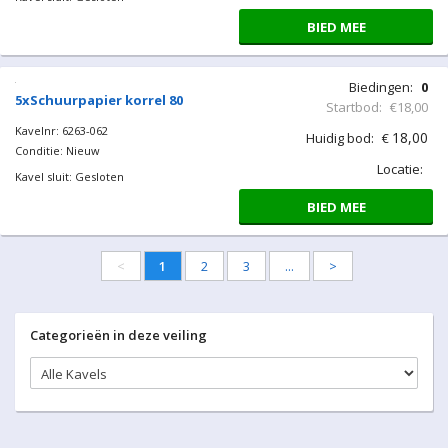
BIED MEE
Biedingen:
0
5xSchuurpapier korrel 80
Startbod:
€18,00
Kavelnr: 6263-061
18,00
Huidig bod:
€
Conditie: Nieuw
Locatie:
Kavel sluit: Gesloten
BIED MEE
Biedingen:
0
5xSchuurpapier korrel 80
Startbod:
€18,00
Kavelnr: 6263-062
18,00
Huidig bod:
€
Conditie: Nieuw
Locatie:
Kavel sluit: Gesloten
BIED MEE
<
1
2
3
...
>