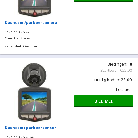
Dashcam /parkeercamera
Kavelnr: 6263-256
Conditie: Nieuw
Kavel sluit: Gesloten
Biedingen:
0
Startbod:
€25,00
25,00
Huidig bod:
€
Locatie:
BIED MEE
Dashcam+parkeersensor
Kavelnr: 6263-094