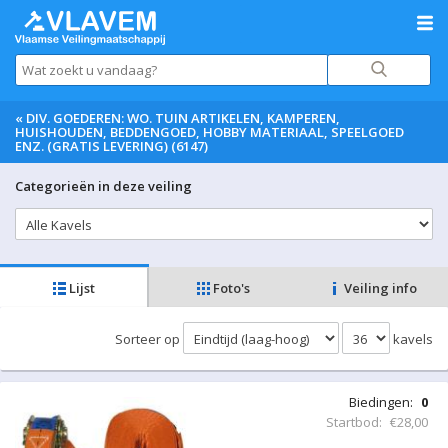
«
DIV. GOEDEREN: WO. TUIN ARTIKELEN, KAMPEREN,
HUISHOUDEN, BEDDENGOED, HOBBY MATERIAAL, SPEELGOED
ENZ. (GRATIS LEVERING) (6147)
Categorieën in deze veiling
Lijst
Foto's
Veiling info
Sorteer op
kavels
Biedingen:
0
Startbod:
€28,00