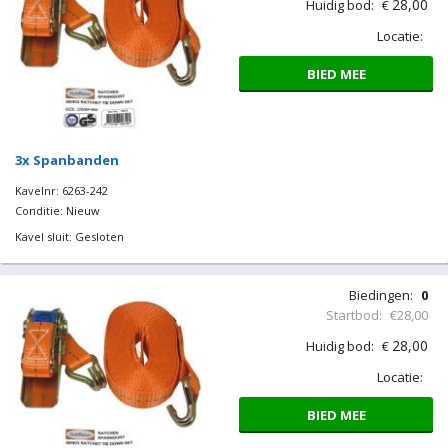
28,00
Huidig bod:
€
Locatie:
BIED MEE
3x Spanbanden
Kavelnr: 6263-242
Conditie: Nieuw
Kavel sluit: Gesloten
Biedingen:
0
Startbod:
€28,00
28,00
Huidig bod:
€
Locatie:
BIED MEE