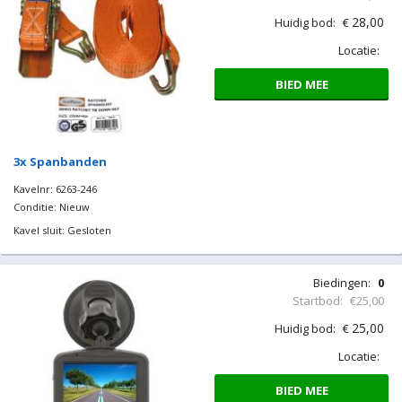
28,00
Huidig bod:
€
Locatie:
BIED MEE
3x Spanbanden
Kavelnr: 6263-246
Conditie: Nieuw
Kavel sluit: Gesloten
Biedingen:
0
Startbod:
€25,00
25,00
Huidig bod:
€
Locatie:
BIED MEE