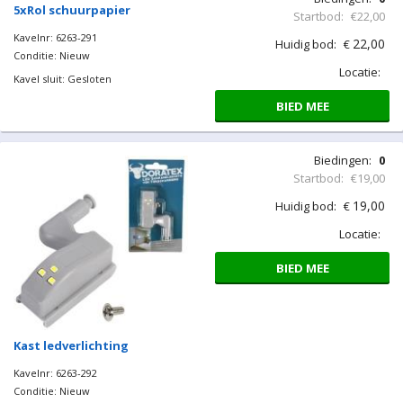
Startbod:
€22,00
22,00
Huidig bod:
€
Locatie:
BIED MEE
5xRol schuurpapier
Kavelnr: 6263-291
Conditie: Nieuw
Kavel sluit: Gesloten
Biedingen:
0
Startbod:
€19,00
19,00
Huidig bod:
€
Locatie: