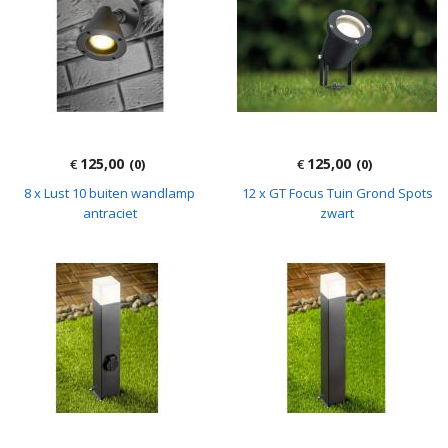
125,00
125,00
€
(0)
€
(0)
8 x Lust 10 buiten wandlamp
12 x GT Focus Tuin Grond Spots
antraciet
zwart