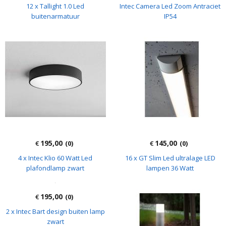
145,00
145,00
€
(0)
€
(0)
12 x Tallight 1.0 Led
Intec Camera Led Zoom Antraciet
buitenarmatuur
IP54