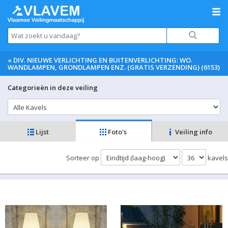
«
DIV. NIEUWE VERLICHTING EN BUITENVERLICHTING: WO.
WANDLAMPEN, GRONDLAMPEN ENZ. (GRATIS VERZENDING) (6153)
Categorieën in deze veiling
Lijst
Foto's
Veiling info
Sorteer op
kavels