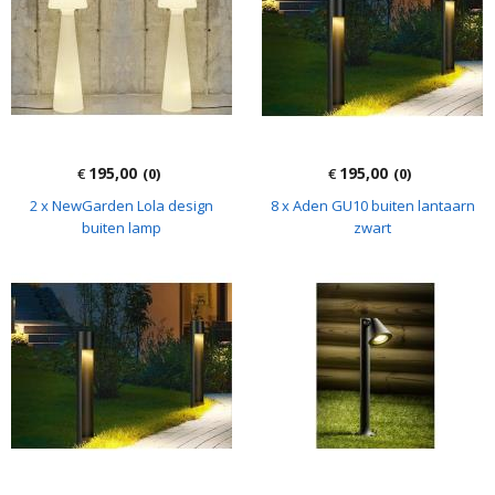
195,00
195,00
€
(0)
€
(0)
2 x NewGarden Lola design
8 x Aden GU10 buiten lantaarn
buiten lamp
zwart