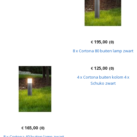
195,00
145,00
€
(0)
€
(0)
4 x Intec Klio 60 Watt Led
16 x GT Slim Led ultralage LED
plafondlamp zwart
lampen 36 Watt
195,00
195,00
€
(0)
€
(0)
2 x Intec Bart design buiten lamp
8 x Cortona 80 buiten lamp zwart
zwart
125,00
€
(0)