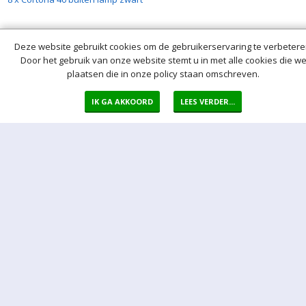
4 x Cortona buiten kolom 4 x
Schuko zwart
Deze website gebruikt cookies om de gebruikerservaring te verbetere
Door het gebruik van onze website stemt u in met alle cookies die w
plaatsen die in onze policy staan omschreven.
IK GA AKKOORD
LEES VERDER...
165,00
€
(0)
8 x Cortona 40 buiten lamp zwart