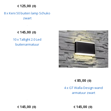
125,00
125,00
€
(0)
€
(0)
8 x Keni 50 buiten lamp Schuko
4 x Intec Party oplaadbare design
zwart
lampen goud
145,00
85,00
€
(0)
€
(0)
10 x Tallight 2.0 Led
4 x GT Walla Design wand
buitenarmatuur
armatuur zwart