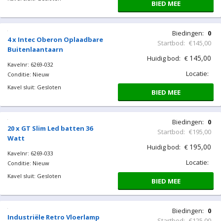
BIED MEE
Biedingen:
0
4 x Intec Oberon Oplaadbare
Startbod:
€145,00
Buitenlaantaarn
145,00
Huidig bod:
€
Kavelnr: 6269-032
Locatie:
Conditie: Nieuw
Kavel sluit: Gesloten
BIED MEE
Biedingen:
0
20 x GT Slim Led batten 36
Startbod:
€195,00
Watt
195,00
Huidig bod:
€
Kavelnr: 6269-033
Locatie:
Conditie: Nieuw
Kavel sluit: Gesloten
BIED MEE
Biedingen:
0
Industriële Retro Vloerlamp
Startbod:
€125,00