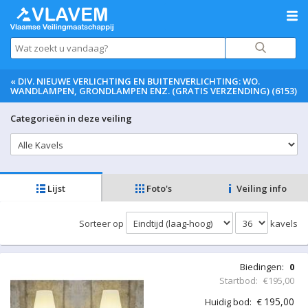
«
DIV. NIEUWE VERLICHTING EN BUITENVERLICHTING: WO.
WANDLAMPEN, GRONDLAMPEN ENZ. (GRATIS VERZENDING) (6153)
Categorieën in deze veiling
Lijst
Foto's
Veiling info
Sorteer op
kavels
Biedingen:
0
Startbod:
€195,00
195,00
Huidig bod:
€