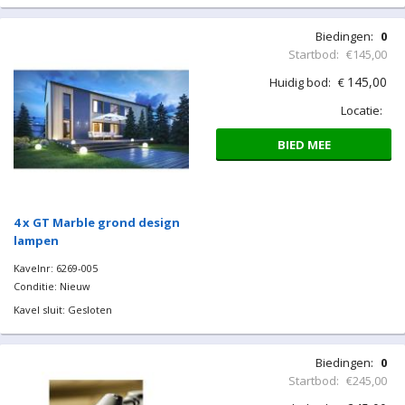
Biedingen:
0
Startbod:
€145,00
145,00
Huidig bod:
€
Locatie:
BIED MEE
4 x GT Marble grond design
lampen
Kavelnr: 6269-005
Conditie: Nieuw
Kavel sluit: Gesloten
Biedingen:
0
Startbod:
€245,00