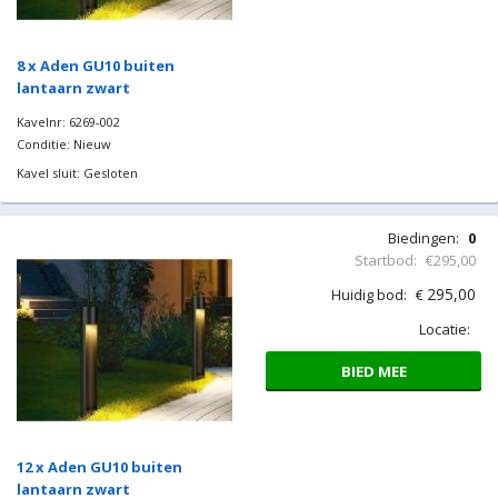
8 x Aden GU10 buiten
lantaarn zwart
Kavelnr: 6269-002
Conditie: Nieuw
Kavel sluit: Gesloten
Biedingen:
0
Startbod:
€295,00
295,00
Huidig bod:
€
Locatie:
BIED MEE
12 x Aden GU10 buiten
lantaarn zwart