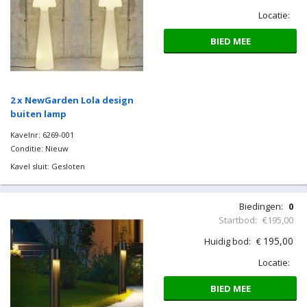
Locatie:
BIED MEE
2 x NewGarden Lola design
buiten lamp
Kavelnr: 6269-001
Conditie: Nieuw
Kavel sluit: Gesloten
Biedingen:
0
Startbod:
€195,00
195,00
Huidig bod:
€
Locatie:
BIED MEE