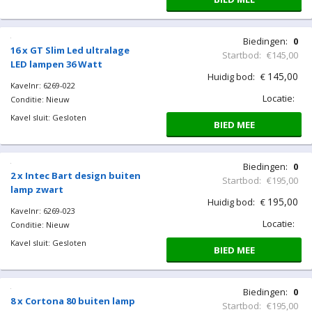
Biedingen:
0
16 x GT Slim Led ultralage
Startbod:
€145,00
LED lampen 36 Watt
145,00
Huidig bod:
€
Kavelnr: 6269-022
Locatie:
Conditie: Nieuw
Kavel sluit: Gesloten
BIED MEE
Biedingen:
0
2 x Intec Bart design buiten
Startbod:
€195,00
lamp zwart
195,00
Huidig bod:
€
Kavelnr: 6269-023
Locatie:
Conditie: Nieuw
Kavel sluit: Gesloten
BIED MEE
Biedingen:
0
8 x Cortona 80 buiten lamp
Startbod:
€195,00