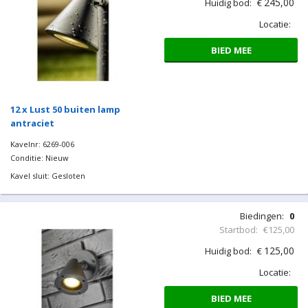
245,00
Huidig bod:
€
Locatie:
BIED MEE
12 x Lust 50 buiten lamp
antraciet
Kavelnr: 6269-006
Conditie: Nieuw
Kavel sluit: Gesloten
Biedingen:
0
Startbod:
€125,00
125,00
Huidig bod:
€
Locatie:
BIED MEE