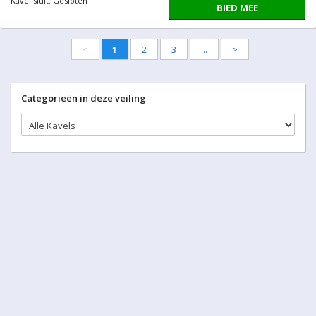
Kavel sluit: Gesloten
BIED MEE
<
1
2
3
...
>
Categorieën in deze veiling