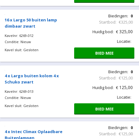
Biedingen:
0
16 x Largo 50 buiten lamp
Startbod:
€325,00
dimbaar zwart
325,00
Huidig bod:
€
Kavelnr: 6269-012
Locatie:
Conditie: Nieuw
Kavel sluit: Gesloten
BIED MEE
Biedingen:
0
4 x Largo buiten kolom 4 x
Startbod:
€125,00
Schuko zwart
125,00
Huidig bod:
€
Kavelnr: 6269-013
Locatie:
Conditie: Nieuw
Kavel sluit: Gesloten
BIED MEE
Biedingen:
0
4 x Intec Climax Oplaadbare
Startbod:
€125,00
Buitenlampen