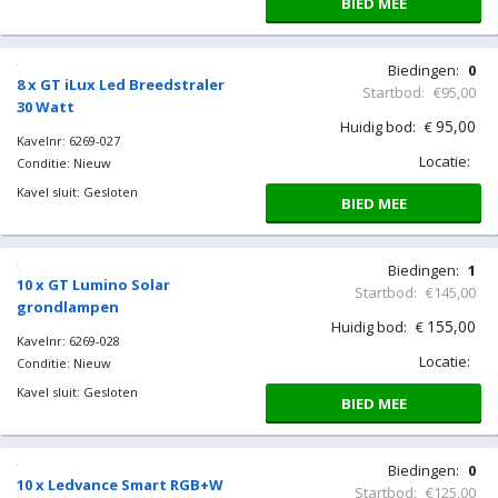
BIED MEE
Biedingen:
0
8 x GT iLux Led Breedstraler
Startbod:
€95,00
30 Watt
95,00
Huidig bod:
€
Kavelnr: 6269-027
Locatie:
Conditie: Nieuw
Kavel sluit: Gesloten
BIED MEE
Biedingen:
1
10 x GT Lumino Solar
Startbod:
€145,00
grondlampen
155,00
Huidig bod:
€
Kavelnr: 6269-028
Locatie:
Conditie: Nieuw
Kavel sluit: Gesloten
BIED MEE
Biedingen:
0
10 x Ledvance Smart RGB+W
Startbod:
€125,00